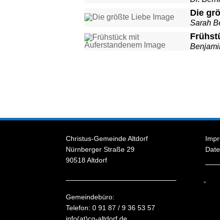
Die gr
Sarah B
Frühst
Benjami
Christus-Gemeinde Altdorf
Imp
Nürnberger Straße 29
Date
90518 Altdorf
Gemeindebüro:
Telefon: 0 91 87 / 9 36 53 57
info(at)cg-altdorf.de