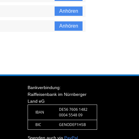
Anhören
Anhören
Bankverbindung:
Raiffeisenbank im Nürnberger
Land eG
DE56 7606 1482
IBAN
0004 5548 09
BIC
GENODEF1HSB
Spenden auch via
PayPal