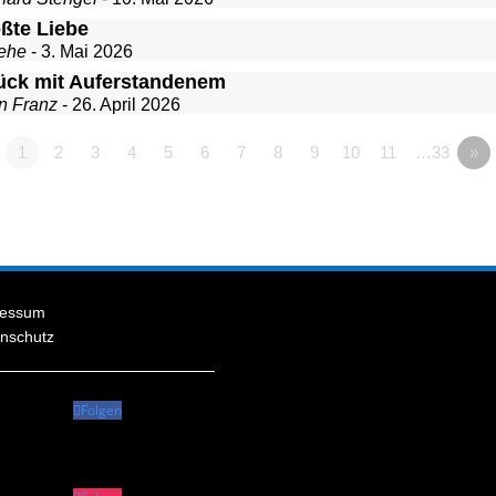
ößte Liebe
ehe
- 3. Mai 2026
ück mit Auferstandenem
n Franz
- 26. April 2026
1
2
3
4
5
6
7
8
9
10
11
…33
»
ressum
nschutz
Folgen