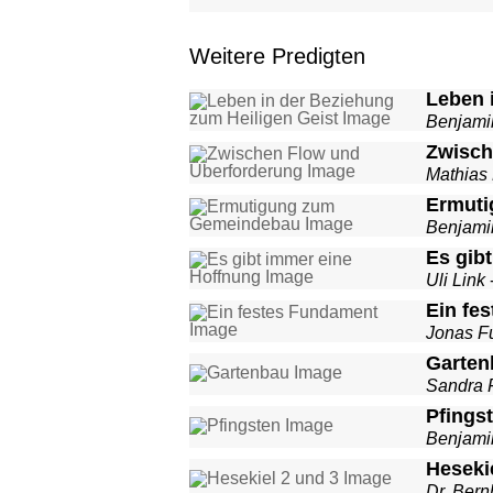
Weitere Predigten
Leben 
Benjami
Zwisch
Mathias
Ermut
Benjami
Es gib
Uli Link
Ein fe
Jonas F
Garten
Sandra 
Pfings
Benjami
Heseki
Dr. Bern