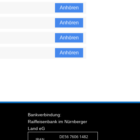
Anhören
Anhören
Anhören
Anhören
Bankverbindung:
Raiffeisenbank im Nürnberger
Land eG
DE56 7606 1482
IBAN