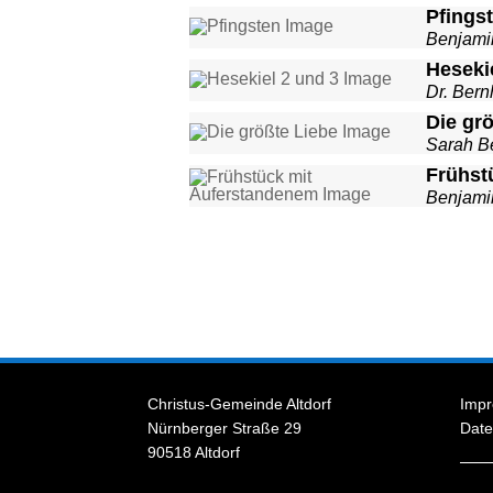
Pfings
Benjami
Heseki
Dr. Bern
Die gr
Sarah B
Frühst
Benjami
Christus-Gemeinde Altdorf
Imp
Nürnberger Straße 29
Date
90518 Altdorf