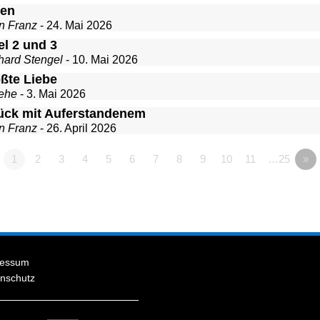
ten
n Franz
- 24. Mai 2026
el 2 und 3
hard Stengel
- 10. Mai 2026
ößte Liebe
ehe
- 3. Mai 2026
ück mit Auferstandenem
n Franz
- 26. April 2026
1
2
3
4
5
6
7
8
9
10
11
…25
»
ressum
nschutz