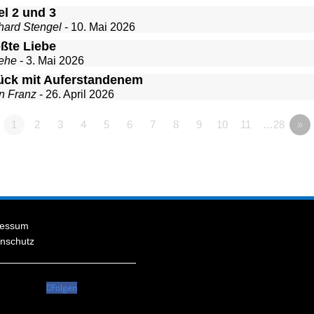
el 2 und 3
hard Stengel
- 10. Mai 2026
ößte Liebe
ehe
- 3. Mai 2026
ück mit Auferstandenem
n Franz
- 26. April 2026
1
2
3
4
5
6
7
8
9
10
11
…28
»
ressum
nschutz
Folgen