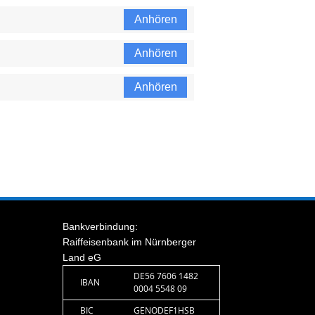
Anhören
Anhören
Anhören
Bankverbindung:
Raiffeisenbank im Nürnberger
Land eG
DE56 7606 1482
IBAN
0004 5548 09
BIC
GENODEF1HSB