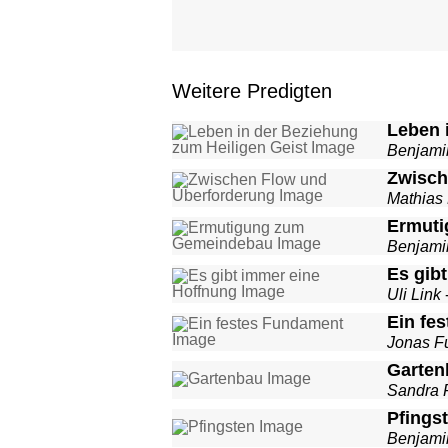
Weitere Predigten
Leben 
Benjami
Zwisch
Mathias
Ermut
Benjami
Es gib
Uli Link
Ein fe
Jonas F
Garten
Sandra 
Pfings
Benjami