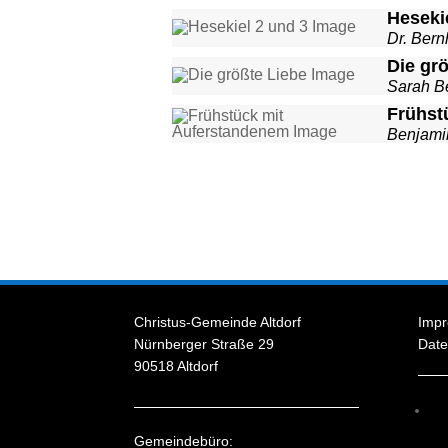
Heseki
Dr. Bern
Die gr
Sarah B
Frühst
Benjami
Christus-Gemeinde Altdorf
Imp
Nürnberger Straße 29
Date
90518 Altdorf
Gemeindebüro: