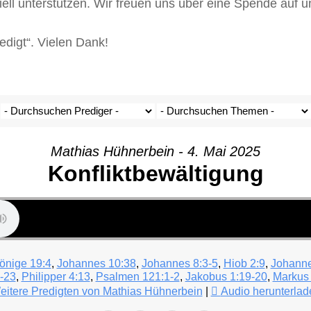
iell unterstützen. Wir freuen uns über eine Spende auf
igt“. Vielen Dank!
Mathias Hühnerbein - 4. Mai 2025
Konfliktbewältigung
önige 19:4
,
Johannes 10:38
,
Johannes 8:3-5
,
Hiob 2:9
,
Johanne
-23
,
Philipper 4:13
,
Psalmen 121:1-2
,
Jakobus 1:19-20
,
Markus
eitere Predigten von Mathias Hühnerbein
|
Audio herunterlad