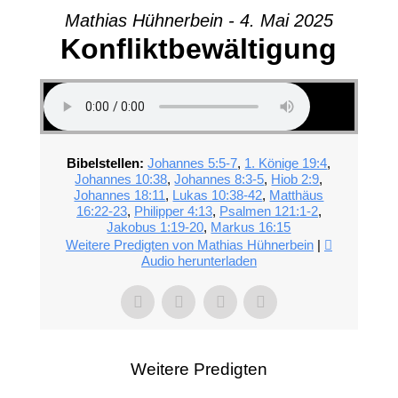
Mathias Hühnerbein - 4. Mai 2025
Konfliktbewältigung
Bibelstellen:
Johannes 5:5-7
,
1. Könige 19:4
,
Johannes 10:38
,
Johannes 8:3-5
,
Hiob 2:9
,
Johannes 18:11
,
Lukas 10:38-42
,
Matthäus
16:22-23
,
Philipper 4:13
,
Psalmen 121:1-2
,
Jakobus 1:19-20
,
Markus 16:15
Weitere Predigten von Mathias Hühnerbein
|
Audio herunterladen
Weitere Predigten