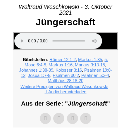
Waltraud Waschkowski - 3. Oktober
2021
Jüngerschaft
Bibelstellen:
Römer 12:1-2
,
Markus 1:35
,
5.
Mose 6:4-9
,
Markus 1:16
,
Markus 3:13-15
,
Johannes 1:38-39
,
Kolosser 3:16
,
Psalmen 19:8-
12
,
Josua 1:7-8
,
Psalmen 90:2
,
Psalmen 5:2-4
,
Matthäus 28:18-20
Weitere Predigten von Waltraud Waschkowski
|
Audio herunterladen
Aus der Serie: "
Jüngerschaft
"