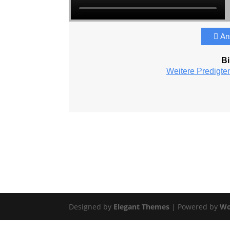
An
Bi
Weitere Predigte
Designed by
Elegant Themes
| Powered by
Wo