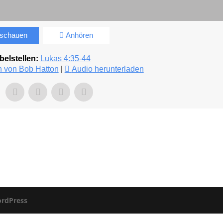
schauen
Anhören
belstellen:
Lukas 4:35-44
n von Bob Hatton
|
Audio herunterladen
rdPress